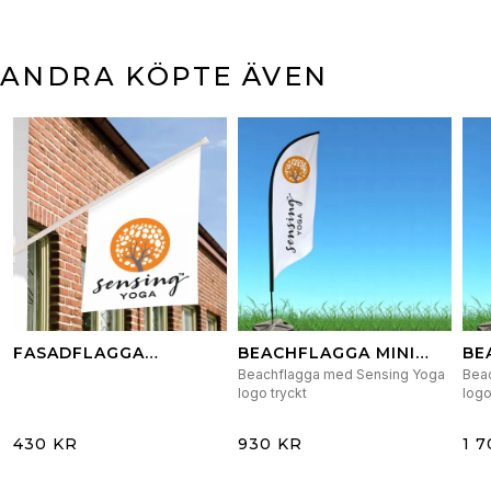
ANDRA KÖPTE ÄVEN
FASADFLAGGA
BEACHFLAGGA MINI
BE
SENSING YOGA
ENDAST FLAGGA
KO
Beachflagga med Sensing Yoga
Bea
VÄ
logo tryckt
logo
& 
430 KR
930 KR
1 