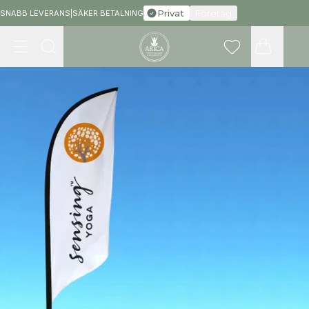
Privat
Företag
SNABB LEVERANS
|
SÄKER BETALNING
Meny
Sök
Favoriter
Varukorg