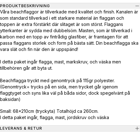
PRODUKTBESKRIVNING
Våra beachflaggor är tillverkade med kvalitet och finish. Kanalen är
som standard tillverkad i ett starkare material än flaggan och
toppen är extra förstärkt där slitaget är som störst. Flaggans
ytterkanter är sydda med dubbelsöm. Masten, som är tillverkad i
karbon med en topp av fintrådig glasfiber, är framtagen för att
passa flaggans storlek och form på bästa sätt. Din beachflagga ska
vara slät och fin när den är uppspänd!
I detta paket ingår flagga, mast, markskruv, och väska men
tillbehören går att byta ut.
Beachflagga tryckt med genomtryck på 115gr polyester.
(Genomtryck= trycks på en sida, men trycket går igenom
flaggtyget och syns lika väl på båda sidor, dock spegelvänt på
baksidan)
Small: 68x210cm (tryckyta) Totalhöjd ca 260cm.
I detta paket ingår, flagga, mast, jordskruv och väska
LEVERANS & RETUR