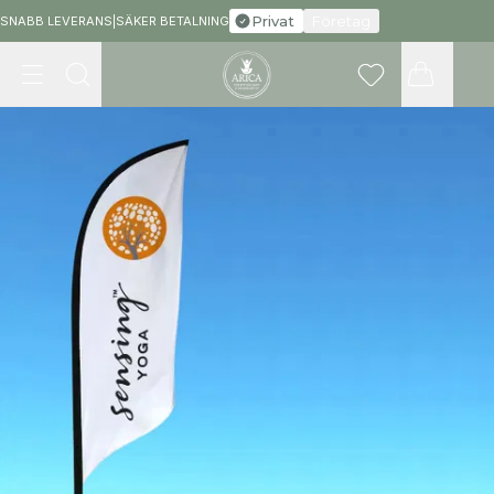
Privat
Företag
SNABB LEVERANS
|
SÄKER BETALNING
Meny
Sök
Favoriter
Varukorg