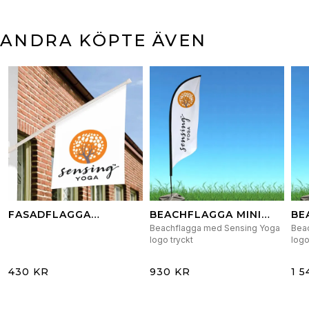
ANDRA KÖPTE ÄVEN
FASADFLAGGA
BEACHFLAGGA MINI
BE
SENSING YOGA
ENDAST FLAGGA
KO
Beachflagga med Sensing Yoga
Bea
VÄ
logo tryckt
logo
430 KR
930 KR
1 