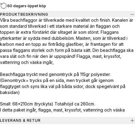
60 dagars öppet köp
PRODUKTBESKRIVNING
Våra beachflaggor är tillverkade med kvalitet och finish. Kanalen är
som standard tillverkad i ett starkare material än flaggan och
toppen är extra förstärkt där slitaget är som störst. Flaggans
ytterkanter är sydda med dubbelsöm. Masten, som är tillverkad i
karbon med en topp av fintrådig glasfiber, är framtagen för att
passa flaggans storlek och form på bästa sätt. Din beachflagga ska
vara slät och fin när den är uppspänd! Flagga, mast, kryssfot,
vattenring och väska ingår,
Beachflagga tryckt med genomtryck på 115gr polyester.
(Genomtryck= trycks på en sida, men trycket går igenom
flaggtyget och syns lika väl på båda sidor, dock spegelvänt på
baksidan)
Small: 68x210cm (tryckyta) Totalhöjd ca 260cm.
I detta paket ingår, flagga, mast, kryssfot, vattenring och väska
LEVERANS & RETUR