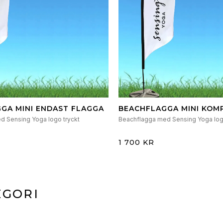
GA MINI ENDAST FLAGGA
BEACHFLAGGA MINI KOM
MAST, VÄSKA, VATTENTY
d Sensing Yoga logo tryckt
Beachflagga med Sensing Yoga log
KRYSSFOT
1 700 KR
EGORI