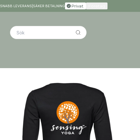
Privat
Företag
SNABB LEVERANS
|
SÄKER BETALNING