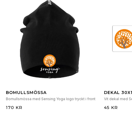
BOMULLSMÖSSA
DEKAL 30X
Bomullsmössa med Sensing Yoga logo tryckt i front
Vit dekal med S
170 KR
45 KR