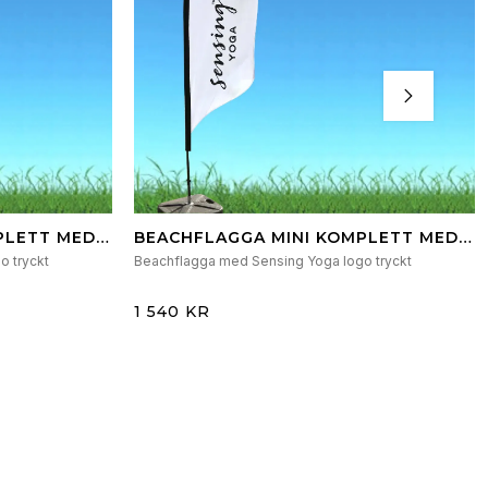
PLETT MED
BEACHFLAGGA MINI KOMPLETT MED
NGD &
MAST, VÄSKA & JORDSKRUV
o tryckt
Beachflagga med Sensing Yoga logo tryckt
1 540 KR