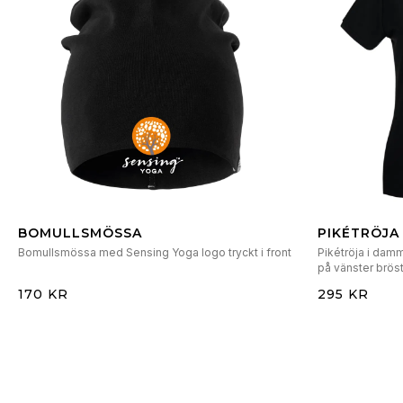
BOMULLSMÖSSA
PIKÉTRÖJ
BRÖSTTRY
Bomullsmössa med Sensing Yoga logo tryckt i front
Pikétröja i dam
på vänster brös
170 KR
295 KR