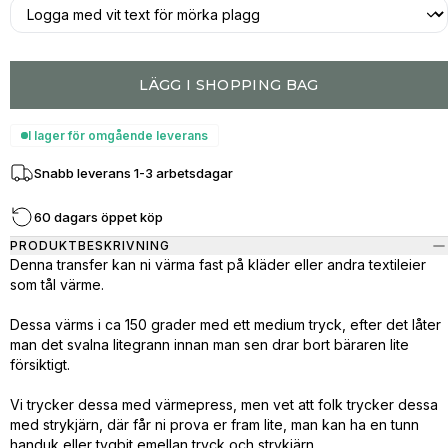
LÄGG I SHOPPING BAG
I lager för omgående leverans
Snabb leverans 1-3 arbetsdagar
60 dagars öppet köp
PRODUKTBESKRIVNING
Denna transfer kan ni värma fast på kläder eller andra textileier
som tål värme.
Dessa värms i ca 150 grader med ett medium tryck, efter det låter
man det svalna litegrann innan man sen drar bort bäraren lite
försiktigt.
Vi trycker dessa med värmepress, men vet att folk trycker dessa
med strykjärn, där får ni prova er fram lite, man kan ha en tunn
handuk eller tygbit emellan tryck och strykjärn.