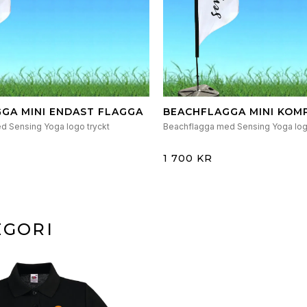
GA MINI ENDAST FLAGGA
BEACHFLAGGA MINI KOM
MAST, VÄSKA, VATTENTY
d Sensing Yoga logo tryckt
Beachflagga med Sensing Yoga log
KRYSSFOT
1 700 KR
EGORI