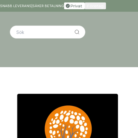
Privat
Företag
SNABB LEVERANS
|
SÄKER BETALNING