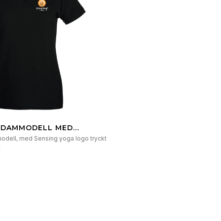
A DAMMODELL MED
CK
modell, med Sensing yoga logo tryckt
t