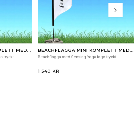
PLETT MED
BEACHFLAGGA MINI KOMPLETT MED
NGD &
MAST, VÄSKA & JORDSKRUV
o tryckt
Beachflagga med Sensing Yoga logo tryckt
1 540 KR